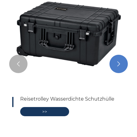


le
Wasserdichter Schutzkoffer für
industrielle Trolleys
>>