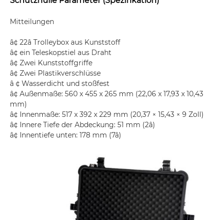
Schutzhülle Parameter (Spezifikation)
Mitteilungen
â¢ 22â Trolleybox aus Kunststoff
â¢ ein Teleskopstiel aus Draht
â¢ Zwei Kunststoffgriffe
â¢ Zwei Plastikverschlüsse
â ¢ Wasserdicht und stoßfest
â¢ Außenmaße: 560 x 455 x 265 mm (22,06 x 17,93 x 10,43
mm)
â¢ Innenmaße: 517 x 392 x 229 mm (20,37 × 15,43 × 9 Zoll)
â¢ Innere Tiefe der Abdeckung: 51 mm (2â)
â¢ Innentiefe unten: 178 mm (7â)